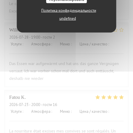
Le cadre du restaurant est très bien. La qualité des plats.
Политика конфиденциальности
Excellent.Le service aimable
undefined
Willems
M
2026-07-28
- 19:00 - гости 2
Услуги
:
4
/5
Атмосфера
:
3
/5
Меню
:
1
/5
Цена / качество
:
1
/5
Das Essen war aufgewärmt und hat uns das ganze Vergnügen
versaut. Ich war vorher schon mal dort und auch enttäuscht,
deshalb nie wieder
Fatou
K
2026-07-23
- 20:00 - гости 16
Услуги
:
5
/5
Атмосфера
:
5
/5
Меню
:
5
/5
Цена / качество
:
5
/5
La nourriture était excises mes convives se sont régalés. Un