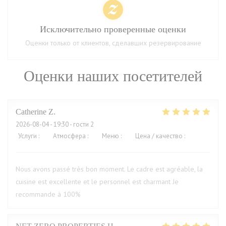
Исключительно проверенные оценки
Оценки только от клиентов, сделавших резервирование
Оценки наших посетителей
Catherine
Z
2026-08-04
- 19:30 - гости 2
Услуги
:
5
/5
Атмосфера
:
5
/5
Меню
:
5
/5
Цена / качество
:
5
/5
Nous avons passé très bon moment. Le cadre est agréable, la
cuisine est excellente et le personnel est charmant Je
recommande à 100%