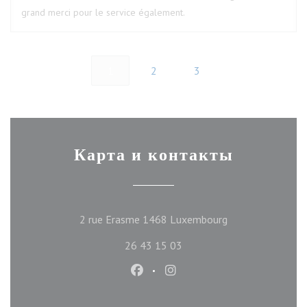
grand merci pour le service également.
1
2
3
Карта и контакты
((открывается в 
2 rue Erasme 1468 Luxembourg
26 43 15 03
Facebook ((открывается в новом
Instagram ((открывается 