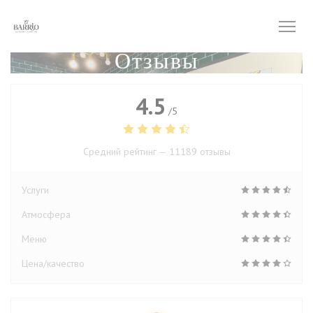
Панель управления cookies
Отзывы
4.5
/5
Средний рейтинг —
11189 отзывы
Услуги
Атмосфера
Меню
Цена/качество