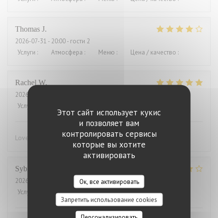
Thomas
J
2026-07-31
- 20:00 - гости 2
Услуги
:
4
/5
Атмосфера
:
4
/5
Меню
:
4
/5
Цена / качество
:
3
/5
Rachel
W
2026-07-27
- 18:15 - гости 2
Услуги
:
5
/5
Атмосфера
:
4
/5
Меню
:
5
/5
Цена / качество
:
4
/5
Этот сайт использует кукис
и позволяет вам
контролировать сервисы
Lovely food, friendly and efficient service
которые вы хотите
активировать
Sybille
L
2026-07-29
- 19:00 - гости 10
Ок, все активировать
Услуги
:
4
/5
Атмосфера
:
4
/5
Меню
:
5
/5
Цена / качество
:
4
/5
Запретить использование cookies
Персонализировать