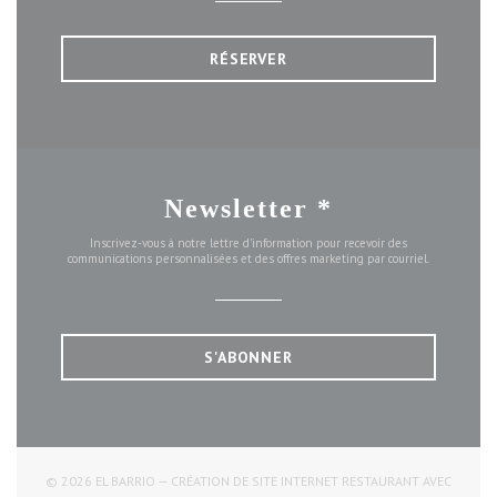
RÉSERVER
Newsletter
*
Inscrivez-vous à notre lettre d'information pour recevoir des
communications personnalisées et des offres marketing par courriel.
S'ABONNER
© 2026 EL BARRIO — CRÉATION DE SITE INTERNET RESTAURANT AVEC