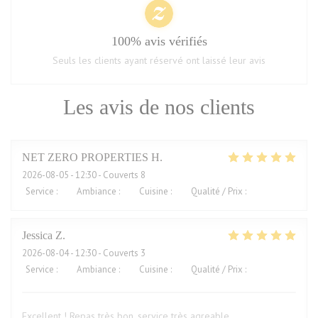
100% avis vérifiés
Seuls les clients ayant réservé ont laissé leur avis
Les avis de nos clients
NET ZERO PROPERTIES
H
2026-08-05
- 12:30 - Couverts 8
Service
:
5
/5
Ambiance
:
5
/5
Cuisine
:
5
/5
Qualité / Prix
:
5
/5
Jessica
Z
2026-08-04
- 12:30 - Couverts 3
Service
:
5
/5
Ambiance
:
5
/5
Cuisine
:
5
/5
Qualité / Prix
:
4
/5
Excellent ! Repas très bon, service très agreable