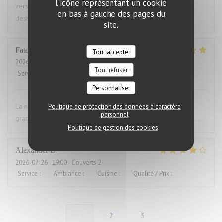
l'icône représentant un cookie
versaut. Ich war vorher schon mal dort und auch enttäuscht,
en bas à gauche des pages du
deshalb nie wieder
site.
Fatou
K
Tout accepter
2026-07-23
- 20:00 - Couverts 16
Tout refuser
Service
:
5
/5
Ambiance
:
5
/5
Cuisine
:
5
/5
Qualité / Prix
:
5
/5
Personnaliser
La nourriture était excises mes convives se sont régalés. Un
Politique de protection des données à caractère
personnel
grand merci pour le service également.
Politique de gestion des cookies
Alexander
L
2026-07-26
- 19:00 - Couverts 2
Service
:
5
/5
Ambiance
:
4
/5
Cuisine
:
4
/5
Qualité / Prix
:
5
/5
1
2
3