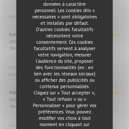
données à caractère
personnel. Les cookies dits «
nécessaires » sont obligatoires
Lovely food, friendly and efficient service
et installés par défaut.
D'autres cookies facultatifs
Sybille
L
nécessitent votre
consentement. Ces cookies
2026-07-29
- 19:00 - Couverts 10
facultatifs servent à analyser
Service
:
4
/5
Ambiance
:
4
/5
Cuisine
:
5
/5
Qualité / Prix
:
4
/5
votre navigation, mesurer
l'audience du site, proposer
des fonctionnalités (ex : en
Le cadre du restaurant est très bien. La qualité des plats.
lien avec les réseaux sociaux)
Excellent.Le service aimable
ou afficher des publicités ou
contenus personnalisés.
Cliquez sur « Tout accepter »,
Willems
M
« Tout refuser » ou «
2026-07-28
- 19:00 - Couverts 2
Personnaliser » pour gérer vos
Service
:
4
/5
Ambiance
:
3
/5
Cuisine
:
1
/5
Qualité / Prix
:
1
/5
préférences. Vous pouvez
modifier vos choix à tout
moment en cliquant sur
Das Essen war aufgewärmt und hat uns das ganze Vergnügen