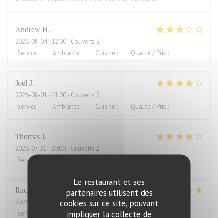
Andrew
H
2026-08-04
- 12:00 - Couverts 2
Service
:
4
/5
Ambiance
:
3
/5
Cuisine
:
2
/5
Qualité / Prix
:
1
/5
Joël
J
2026-08-01
- 21:00 - Couverts 2
Service
:
4
/5
Ambiance
:
5
/5
Cuisine
:
5
/5
Qualité / Prix
:
2
/5
Thomas
J
2026-07-31
- 20:00 - Couverts 2
Service
:
4
/5
Ambiance
:
4
/5
Cuisine
:
4
/5
Qualité / Prix
:
3
/5
Le restaurant et ses
Rachel
W
partenaires utilisent des
cookies sur ce site, pouvant
2026-07-27
- 18:15 - Couverts 2
impliquer la collecte de
Service
:
5
/5
Ambiance
:
4
/5
Cuisine
:
5
/5
Qualité / Prix
:
4
/5