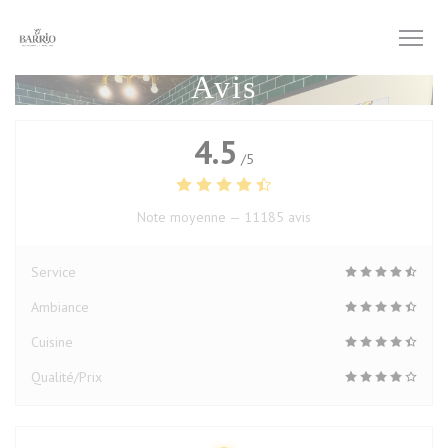
Personnalisation de vos choix en matière de cookies
Avis
4.5
/5
Note moyenne —
11185 avis
Service
Ambiance
Cuisine
Qualité/Prix