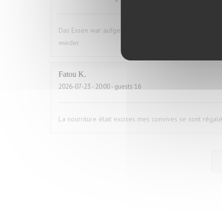
Das Essen war aufgewärmt und hat uns das ganze Vergn
wieder
Fatou
K
2026-07-23
- 20:00 - guests 16
La nourriture était excises mes convives se sont régal