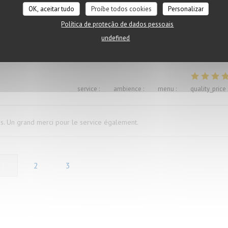
OK, aceitar tudo
Proíbe todos cookies
Personalizar
Política de proteção de dados pessoais
ügen versaut. Ich war vorher schon mal dort und auch enttäuscht, deshalb
undefined
service
:
5
/5
ambience
:
5
/5
menu
:
5
/5
quality_price
és. Un grand merci pour le service également.
1
2
3