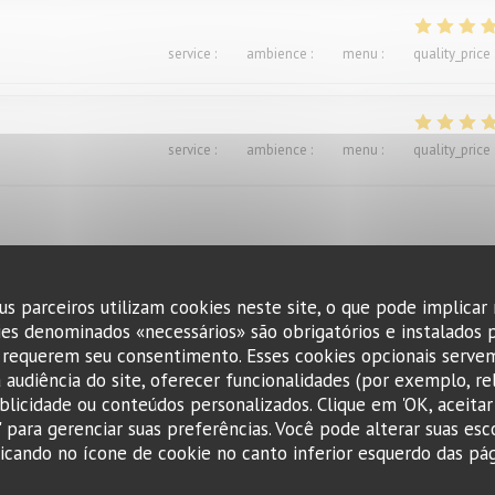
service
:
4
/5
ambience
:
4
/5
menu
:
4
/5
quality_price
service
:
5
/5
ambience
:
4
/5
menu
:
5
/5
quality_price
us parceiros utilizam cookies neste site, o que pode implicar
service
:
4
/5
ambience
:
4
/5
menu
:
5
/5
quality_price
ies denominados «necessários» são obrigatórios e instalados 
 requerem seu consentimento. Esses cookies opcionais servem
 audiência do site, oferecer funcionalidades (por exemplo, re
ts. Excellent.Le service aimable
ublicidade ou conteúdos personalizados. Clique em 'OK, aceitar 
r' para gerenciar suas preferências. Você pode alterar suas esc
cando no ícone de cookie no canto inferior esquerdo das pági
service
:
4
/5
ambience
:
3
/5
menu
:
1
/5
quality_price