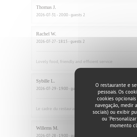
Thomas
J
2026-07-31
- 20:00 - guests 2
Rachel
W
2026-07-27
- 18:15 - guests 2
Lovely food, friendly and efficient service
Sybille
L
O restaurante e se
2026-07-29
- 19:00 - guests 10
pessoais. Os cook
cookies opcionais
navegação, medir a
Le cadre du restaurant est très bien. La qualité des pla
sociais) ou exibir p
ou 'Personaliza
momento cli
Willems
M
2026-07-28
- 19:00 - guests 2