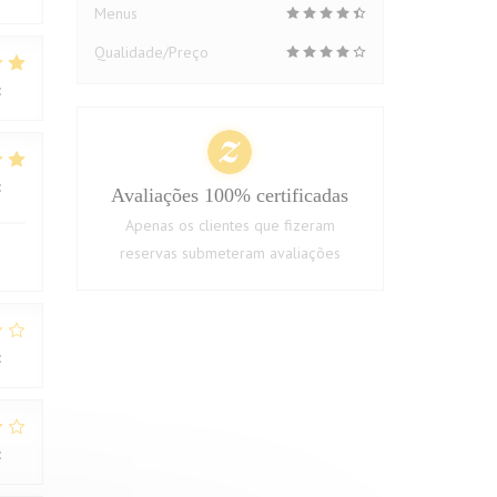
Menus
Qualidade/Preço
:
5
/5
:
4
/5
Avaliações 100% certificadas
Apenas os clientes que fizeram
reservas submeteram avaliações
:
1
/5
:
2
/5