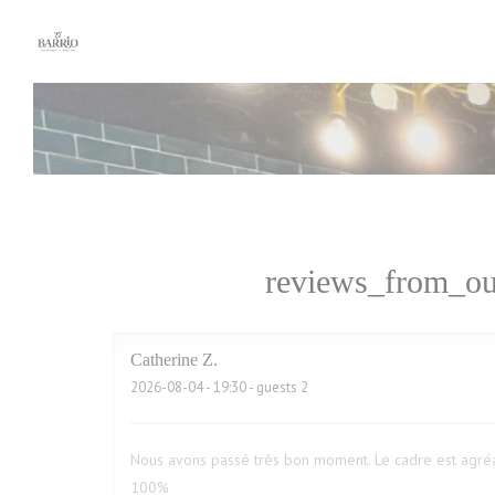
Painel de Gerenciamento de Cookies
reviews_from_ou
Catherine
Z
2026-08-04
- 19:30 - guests 2
Nous avons passé très bon moment. Le cadre est agréa
100%