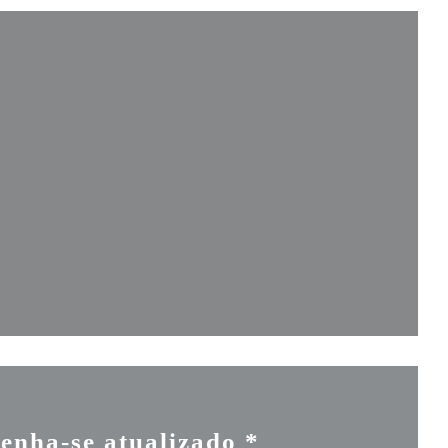
janela))
a))
a janela))
enha-se atualizado
*