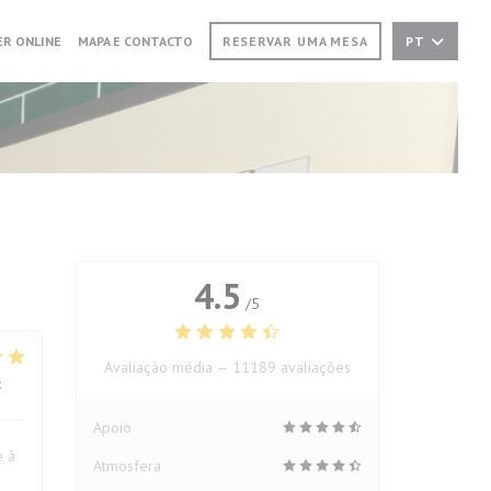
NUMA NOVA JANELA))
((ABRE NUMA NOVA JANELA))
R ONLINE
MAPA E CONTACTO
RESERVAR UMA MESA
PT
4.5
/5
Avaliação média —
11189 avaliações
:
5
/5
Apoio
e à
Atmosfera