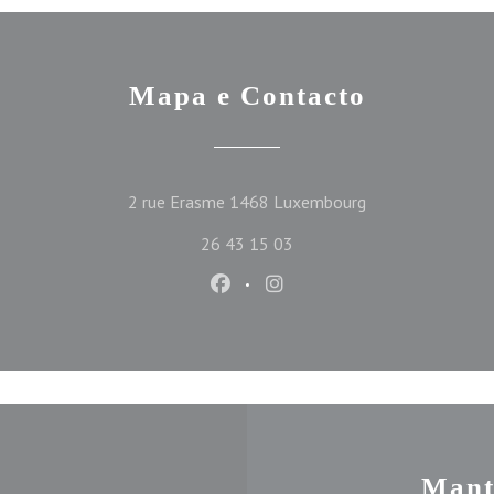
Mapa e Contacto
((abre numa nova 
2 rue Erasme 1468 Luxembourg
26 43 15 03
Facebook ((abre numa nova janel
Instagram ((abre numa nov
Mant