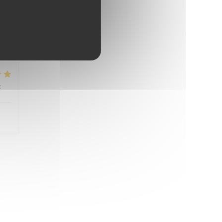
 nie
:
5
/5