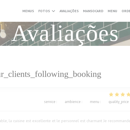
((ABRE 
MENUS
FOTOS
AVALIAÇÕES
MANSOCARD
MENU
ORDE
Avaliações
r_clients_following_booking
service
:
5
/5
ambience
:
5
/5
menu
:
5
/5
quality_price
ble, la cuisine est excellente et le personnel est charmant Je recommand