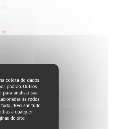
:
3
/5
:
4
/5
 na coleta de dados
:
4
/5
por padrão. Outros
 para analisar sua
lacionadas às redes
tudo', 'Recusar tudo'
olhas a qualquer
nas do site.
:
1
/5