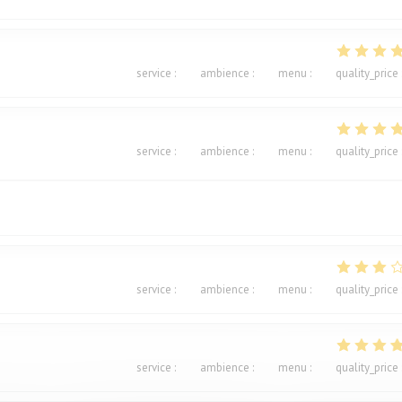
service
:
5
/5
ambience
:
5
/5
menu
:
5
/5
quality_price
service
:
5
/5
ambience
:
5
/5
menu
:
5
/5
quality_price
service
:
4
/5
ambience
:
3
/5
menu
:
2
/5
quality_price
service
:
4
/5
ambience
:
5
/5
menu
:
5
/5
quality_price