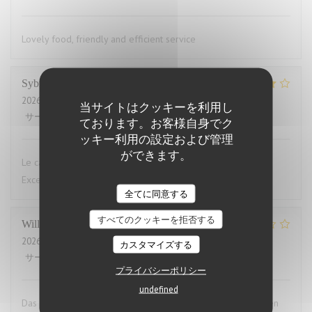
Lovely food, friendly and efficient service
Sybille
L
2026-07-29
- 19:00 - ゲスト 10
当サイトはクッキーを利用し
サービス
:
4
/5
雰囲気
:
4
/5
メニュー
:
5
/5
品質-価格
:
4
/5
ております。お客様自身でク
ッキー利用の設定および管理
ができます。
Le cadre du restaurant est très bien. La qualité des plats.
Excellent.Le service aimable
全てに同意する
すべてのクッキーを拒否する
Willems
M
2026-07-28
- 19:00 - ゲスト 2
カスタマイズする
サービス
:
4
/5
雰囲気
:
3
/5
メニュー
:
1
/5
品質-価格
:
1
/5
プライバシーポリシー
undefined
Das Essen war aufgewärmt und hat uns das ganze Vergnügen