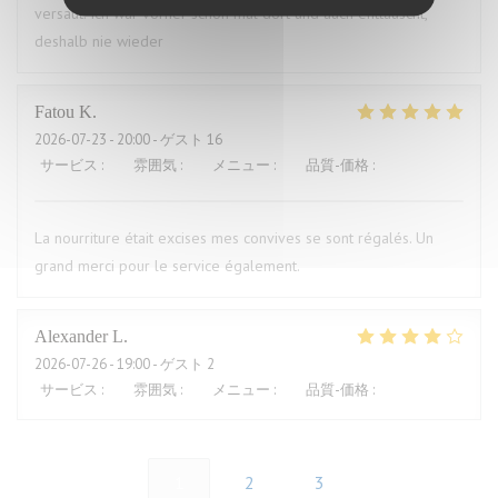
versaut. Ich war vorher schon mal dort und auch enttäuscht,
deshalb nie wieder
Fatou
K
2026-07-23
- 20:00 - ゲスト 16
サービス
:
5
/5
雰囲気
:
5
/5
メニュー
:
5
/5
品質-価格
:
5
/5
La nourriture était excises mes convives se sont régalés. Un
grand merci pour le service également.
Alexander
L
2026-07-26
- 19:00 - ゲスト 2
サービス
:
5
/5
雰囲気
:
4
/5
メニュー
:
4
/5
品質-価格
:
5
/5
1
2
3