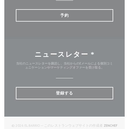
予約
ニュースレター
*
当社のニュースレターを購読し、当社からのEメールによる個別コミ
ュニケーションやマーケティングオファーを受け取る。
登録する
((新し
© 2026 EL BARRIO — このレストランウェブサイトの作成者
ZENCHEF