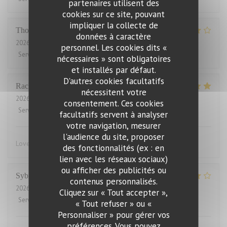
partenaires utilisent des
cookies sur ce site, pouvant
impliquer la collecte de
Thomas
J
données à caractère
2026-07-31
- 20:00 - Couverts 2
personnel. Les cookies dits «
Service
:
4
/5
Ambiance
:
4
/5
Cuisine
:
4
/5
Qualité / Prix
:
3
/5
nécessaires » sont obligatoires
et installés par défaut.
D'autres cookies facultatifs
Rachel
W
nécessitent votre
2026-07-27
- 18:15 - Couverts 2
consentement. Ces cookies
Service
:
5
/5
Ambiance
:
4
/5
Cuisine
:
5
/5
Qualité / Prix
:
4
/5
facultatifs servent à analyser
votre navigation, mesurer
l'audience du site, proposer
Lovely food, friendly and efficient service
des fonctionnalités (ex : en
lien avec les réseaux sociaux)
ou afficher des publicités ou
Sybille
L
contenus personnalisés.
2026-07-29
- 19:00 - Couverts 10
Cliquez sur « Tout accepter »,
Service
:
4
/5
Ambiance
:
4
/5
Cuisine
:
5
/5
Qualité / Prix
:
4
/5
« Tout refuser » ou «
Personnaliser » pour gérer vos
préférences. Vous pouvez