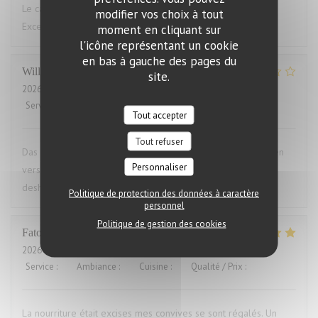
Le cadre du restaurant est très bien. La qualité des plats.
modifier vos choix à tout
Excellent.Le service aimable
moment en cliquant sur
l'icône représentant un cookie
en bas à gauche des pages du
Willems
M
site.
2026-07-28
- 19:00 - Couverts 2
Service
:
4
/5
Ambiance
:
3
/5
Cuisine
:
1
/5
Qualité / Prix
:
1
/5
Tout accepter
Tout refuser
Das Essen war aufgewärmt und hat uns das ganze Vergnügen
Personnaliser
versaut. Ich war vorher schon mal dort und auch enttäuscht,
deshalb nie wieder
Politique de protection des données à caractère
personnel
Politique de gestion des cookies
Fatou
K
2026-07-23
- 20:00 - Couverts 16
Service
:
5
/5
Ambiance
:
5
/5
Cuisine
:
5
/5
Qualité / Prix
:
5
/5
La nourriture était excises mes convives se sont régalés. Un