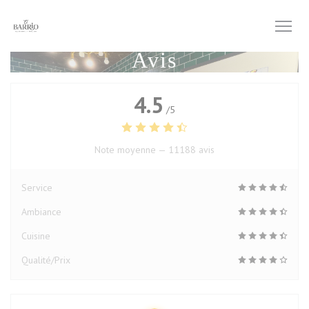
Personnalisation de vos choix en matière de cookies
Avis
4.5
/5
Note moyenne —
11188 avis
Service
Ambiance
Cuisine
Qualité/Prix