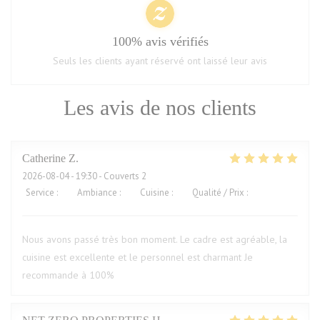
100% avis vérifiés
Seuls les clients ayant réservé ont laissé leur avis
Les avis de nos clients
Catherine
Z
2026-08-04
- 19:30 - Couverts 2
Service
:
5
/5
Ambiance
:
5
/5
Cuisine
:
5
/5
Qualité / Prix
:
5
/5
Nous avons passé très bon moment. Le cadre est agréable, la
cuisine est excellente et le personnel est charmant Je
recommande à 100%