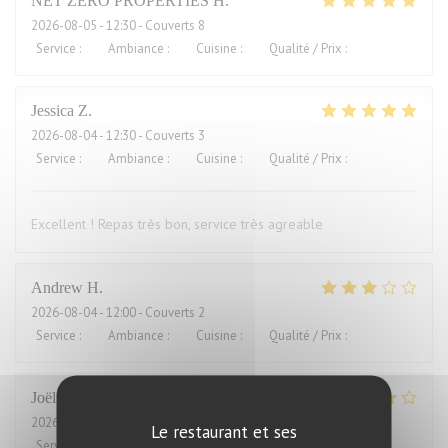
NET ZERO PROPERTIES
H
2026-08-05
- 12:30 - Couverts 8
Service
:
5
/5
Ambiance
:
5
/5
Cuisine
:
5
/5
Qualité / Prix
:
5
/5
Jessica
Z
2026-08-04
- 12:30 - Couverts 3
Service
:
5
/5
Ambiance
:
5
/5
Cuisine
:
5
/5
Qualité / Prix
:
4
/5
Excellent ! Repas très bon, service très agreable
Andrew
H
2026-08-04
- 12:00 - Couverts 2
Service
:
4
/5
Ambiance
:
3
/5
Cuisine
:
2
/5
Qualité / Prix
:
1
/5
Joël
J
2026-08-01
- 21:00 - Couverts 2
Le restaurant et ses
Service
:
4
/5
Ambiance
:
5
/5
Cuisine
:
5
/5
Qualité / Prix
:
2
/5