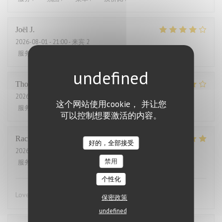
Joël
J
2026-08-01
- 21:00 - 来宾 2
服务
:
4
/5
氛围
:
5
/5
菜单
:
5
/5
质价比
:
2
/5
Thomas
J
2026-07-31
- 20:00 - 来宾 2
这个网站使用cookie， 并让您
服务
:
4
/5
氛围
:
4
/5
菜单
:
4
/5
质价比
:
3
/5
可以控制想要激活的内容。
Rachel
W
好的，全部接受
2026-07-27
- 18:15 - 来宾 2
禁用
服务
:
5
/5
氛围
:
4
/5
菜单
:
5
/5
质价比
:
4
/5
个性化
Lovely food, friendly and efficient service
保密政策
undefined