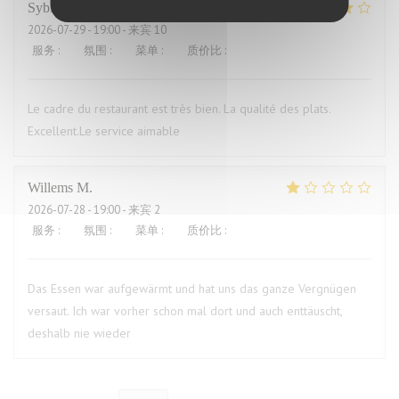
Sybille
L
2026-07-29
- 19:00 - 来宾 10
服务
:
4
/5
氛围
:
4
/5
菜单
:
5
/5
质价比
:
4
/5
Le cadre du restaurant est très bien. La qualité des plats.
Excellent.Le service aimable
Willems
M
2026-07-28
- 19:00 - 来宾 2
服务
:
4
/5
氛围
:
3
/5
菜单
:
1
/5
质价比
:
1
/5
Das Essen war aufgewärmt und hat uns das ganze Vergnügen
versaut. Ich war vorher schon mal dort und auch enttäuscht,
deshalb nie wieder