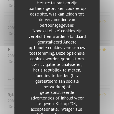
Het restaurant en zijn
Service
:
4
/5
Atmosfeer
:
5
/5
Keuken
:
5
/5
Kwaliteit / Prijs
:
2
/5
partners gebruiken cookies op
deze site, wat kan leiden tot
de verzameling van
Thomas
J
persoonsgegevens.
2026-07-31
- 20:00 - Gasten 2
'Noodzakelijke' cookies zijn
Service
:
4
/5
Atmosfeer
:
4
/5
Keuken
:
4
/5
Kwaliteit / Prijs
:
3
/5
verplicht en worden standaard
geïnstalleerd. Andere
optionele cookies vereisen uw
Rachel
W
toestemming. Deze optionele
2026-07-27
- 18:15 - Gasten 2
cookies worden gebruikt om
Service
:
5
/5
Atmosfeer
:
4
/5
Keuken
:
5
/5
Kwaliteit / Prijs
:
4
/5
uw navigatie te analyseren,
het sitepubliek te meten,
functies te bieden (bijv.
Lovely food, friendly and efficient service
gerelateerd aan sociale
netwerken) of
gepersonaliseerde
Sybille
L
advertenties of inhoud weer
2026-07-29
- 19:00 - Gasten 10
te geven. Klik op 'OK,
Service
:
4
/5
Atmosfeer
:
4
/5
Keuken
:
5
/5
Kwaliteit / Prijs
:
4
/5
accepteer alle', 'Weiger alle'