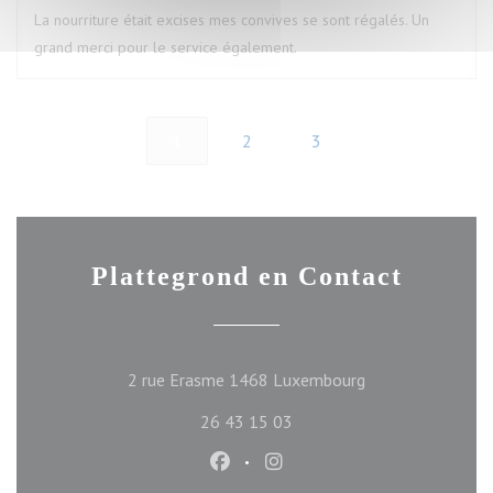
La nourriture était excises mes convives se sont régalés. Un
grand merci pour le service également.
1
2
3
Plattegrond en Contact
((opent in een ni
2 rue Erasme 1468 Luxembourg
26 43 15 03
Facebook ((opent in een nieuw ve
Instagram ((opent in een n