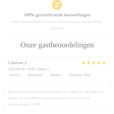
100% gecertificeerde beoordelingen
Onze klanten hebben na hun reservering een beoordeling
gegeven
Onze gastbeoordelingen
Catherine
Z
2026-08-04
- 19:30 - Gasten 2
Service
:
5
/5
Atmosfeer
:
5
/5
Keuken
:
5
/5
Kwaliteit / Prijs
:
5
/5
Nous avons passé très bon moment. Le cadre est agréable, la
cuisine est excellente et le personnel est charmant Je
recommande à 100%