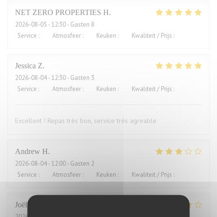
NET ZERO PROPERTIES
H
2026-08-05
- 12:30 - Gasten 8
Service
:
5
/5
Atmosfeer
:
5
/5
Keuken
:
5
/5
Kwaliteit / Prijs
:
5
/5
Jessica
Z
2026-08-04
- 12:30 - Gasten 3
Service
:
5
/5
Atmosfeer
:
5
/5
Keuken
:
5
/5
Kwaliteit / Prijs
:
4
/5
Excellent ! Repas très bon, service très agreable
Andrew
H
2026-08-04
- 12:00 - Gasten 2
Service
:
4
/5
Atmosfeer
:
3
/5
Keuken
:
2
/5
Kwaliteit / Prijs
:
1
/5
Joël
J
2026-08-01
- 21:00 - Gasten 2