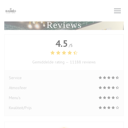
Cookies beheer paneel
Reviews
4.5
/5
Gemiddelde rating —
11188 reviews
Service
Atmosfeer
Menu's
Kwaliteit/Prijs