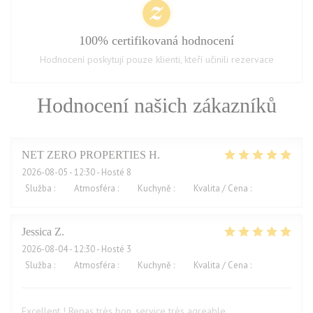
100% certifikovaná hodnocení
Hodnocení poskytují pouze klienti, kteří učinili rezervace
Hodnocení našich zákazníků
NET ZERO PROPERTIES
H
2026-08-05
- 12:30 - Hosté 8
Služba
:
5
/5
Atmosféra
:
5
/5
Kuchyně
:
5
/5
Kvalita / Cena
:
5
/5
Jessica
Z
2026-08-04
- 12:30 - Hosté 3
Služba
:
5
/5
Atmosféra
:
5
/5
Kuchyně
:
5
/5
Kvalita / Cena
:
4
/5
Excellent ! Repas très bon, service très agreable