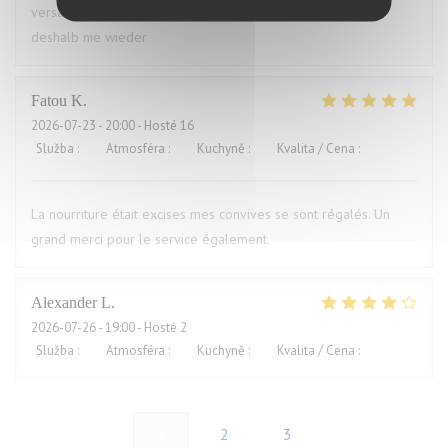
versaut. Ich war vorher schon mal dort und auch enttäuscht,
deshalb nie wieder
Fatou
K
2026-07-23
- 20:00 - Hosté 16
Služba
:
5
/5
Atmosféra
:
5
/5
Kuchyně
:
5
/5
Kvalita / Cena
:
5
/5
La nourriture était excises mes convives se sont régalés. Un
grand merci pour le service également.
Alexander
L
2026-07-26
- 19:00 - Hosté 2
Služba
:
5
/5
Atmosféra
:
4
/5
Kuchyně
:
4
/5
Kvalita / Cena
:
5
/5
1
2
3