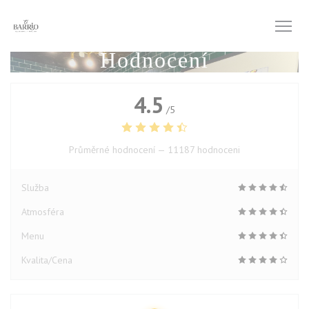
Panel pro správu cookies
Hodnocení
4.5
/5
Průměrné hodnocení —
11187 hodnoceni
Služba
Atmosféra
Menu
Kvalita/Cena