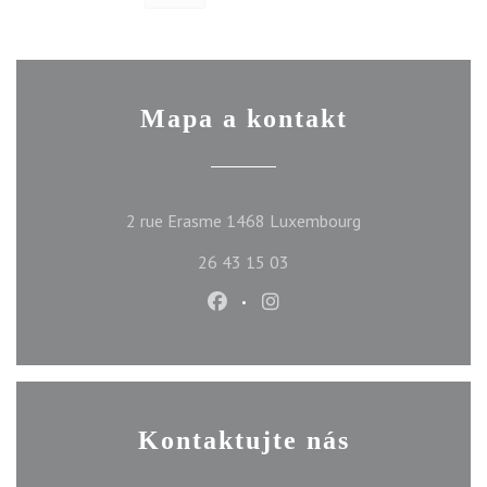
Mapa a kontakt
((otevře se v nov
2 rue Erasme 1468 Luxembourg
26 43 15 03
Facebook ((otevře se v novém ok
Instagram ((otevře se v n
Kontaktujte nás