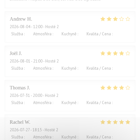
Andrew
H
2026-08-04
- 12:00 - Hosté 2
Služba
:
4
/5
Atmosféra
:
3
/5
Kuchyně
:
2
/5
Kvalita / Cena
:
1
/5
Joël
J
2026-08-01
- 21:00 - Hosté 2
Služba
:
4
/5
Atmosféra
:
5
/5
Kuchyně
:
5
/5
Kvalita / Cena
:
2
/5
Thomas
J
2026-07-31
- 20:00 - Hosté 2
Služba
:
4
/5
Atmosféra
:
4
/5
Kuchyně
:
4
/5
Kvalita / Cena
:
3
/5
Rachel
W
2026-07-27
- 18:15 - Hosté 2
Služba
:
5
/5
Atmosféra
:
4
/5
Kuchyně
:
5
/5
Kvalita / Cena
:
4
/5