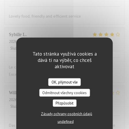
Lovely food, friendly and efficient service
Sybille
L
2026-07-29
- 19:00 - Hosté 10
Služba
:
4
/5
Atmosféra
:
4
/5
Kuchyně
:
5
/5
Kvalita / Cena
:
4
/5
Tato stránka využívá cookies a
dává ti na výběr, co chceš
aktivovat
Le cadre du restaurant est très bien. La qualité des plats.
Excellent.Le service aimable
OK, přijmout vše
Willems
M
Odmítnout všechny cookies
2026-07-28
- 19:00 - Hosté 2
Přizpůsobit
Služba
:
4
/5
Atmosféra
:
3
/5
Kuchyně
:
1
/5
Kvalita / Cena
:
1
/5
Zásady ochrany osobních údajů
undefined
Das Essen war aufgewärmt und hat uns das ganze Vergnügen