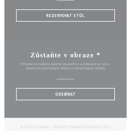
REZERVOVAT STŮL
Zůstaňte v obraze
*
Přihlaste se k odběru našeho newsletteru a dostávejte od nás e-
mailem personalizovaná sdělení a marketingové nabídky.
ODEBÍRAT
© 2026 EL BARRIO — WEBOVÉ STRÁNKY RESTAURACE BYLY