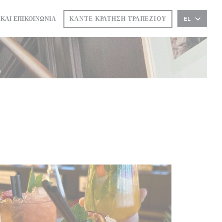
Ο))
 ΣΕ ΝΈΟ ΠΑΡΆΘΥΡΟ))
ΚΆΝΤΕ ΚΡΆΤΗΣΗ ΤΡΑΠΕΖΙΟΎ
 ΚΑΙ ΕΠΙΚΟΙΝΩΝΊΑ
EL
ς