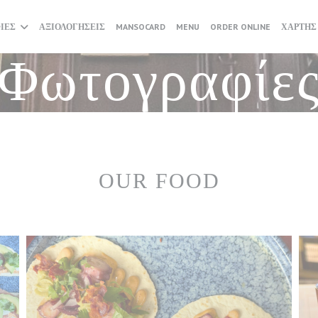
((ΑΝΟΊΓΕΙ ΣΕ ΝΈΟ ΠΑΡΆΘΥΡ
((ΑΝΟΊΓΕΙ
ΊΕΣ
ΑΞΙΟΛΟΓΉΣΕΙΣ
MANSOCARD
MENU
ORDER ONLINE
ΧΆΡΤΗΣ
Φωτογραφίε
OUR FOOD