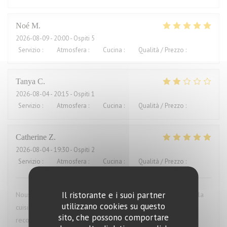
Noé
M
2026-08-09
- 20:00 - Ospiti 5
Servizio
:
5
/5
Atmosfera
:
4
/5
Cucina
:
4
/5
Qualità / Prezzo
:
5
/5
Tanya
C
2026-08-04
- 20:15 - Ospiti 1
Servizio
:
1
/5
Atmosfera
:
2
/5
Cucina
:
2
/5
Qualità / Prezzo
:
2
/5
Catherine
Z
2026-08-04
- 19:30 - Ospiti 2
Servizio
:
5
/5
Atmosfera
:
5
/5
Cucina
:
5
/5
Qualità / Prezzo
:
5
/5
Il ristorante e i suoi partner
Nous avons passé très bon moment. Le cadre est agréable, la
utilizzano cookies su questo
cuisine est excellente et le personnel est charmant Je
sito, che possono comportare
recommande à 100%