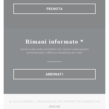
PRENOTA
Rimani informato
*
Iscriversi alla nostra newsletter per ricevere comunicazioni
personalizzate e offerte di marketing via e-mail.
ABBONATI
© 2026 EL BARRIO — CREAZIONE DEL SITO INTERNET RISTORANTE CON
((APRE UNA NUOVA FINESTRA))
ZENCHEF