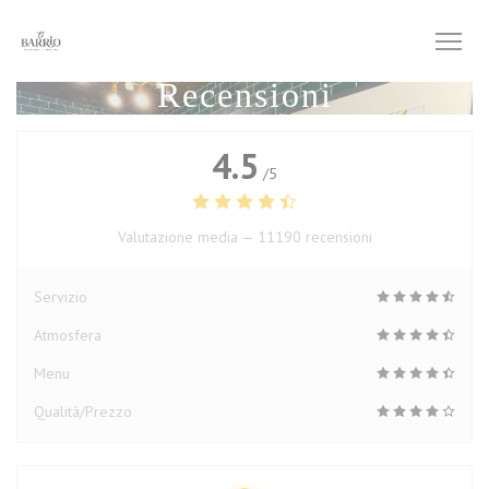
Personalizzazione delle tue scelte sui cookie
Recensioni
4.5
/5
Valutazione media —
11190 recensioni
Servizio
Atmosfera
Menu
Qualità/Prezzo