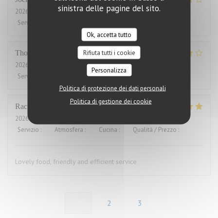
sinistra delle pagine del sito.
2026-08-01
- 21:00 - Ospiti 2
Servizio
:
4
/5
Atmosfera
:
5
/5
Cucina
:
5
/5
Qualità / Prezzo
:
2
/5
Ok, accetta tutto
Rifiuta tutti i cookie
Thomas
J
2026-07-31
- 20:00 - Ospiti 2
Personalizza
Servizio
:
4
/5
Atmosfera
:
4
/5
Cucina
:
4
/5
Qualità / Prezzo
:
3
/5
Politica di protezione dei dati personali
Politica di gestione dei cookie
Rachel
W
2026-07-27
- 18:15 - Ospiti 2
Servizio
:
5
/5
Atmosfera
:
4
/5
Cucina
:
5
/5
Qualità / Prezzo
:
4
/5
Lovely food, friendly and efficient service
1
2
3