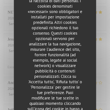
la raccolta di dati personali. I
cookies denominati
«necessari» sono obbligatori e
NET ZERO PROPERTIES
H
installati per impostazione
2026-08-05
- 12:30 - Ospiti 8
predefinita. Altri cookies
Servizio
:
5
/5
Atmosfera
:
5
/5
Cucina
:
5
/5
Qualità / Prezzo
:
5
/5
opzionali richiedono il tuo
consenso. Questi cookies
opzionali servono per
Jessica
Z
analizzare la tua navigazione,
2026-08-04
- 12:30 - Ospiti 3
misurare l'audience del sito,
Servizio
:
5
/5
Atmosfera
:
5
/5
Cucina
:
5
/5
Qualità / Prezzo
:
4
/5
fornire funzionalità (ad
esempio, legate ai social
network) o visualizzare
Excellent ! Repas très bon, service très agreable
pubblicità o contenuti
personalizzati. Clicca su
'Accetta tutto', 'Rifiuta tutto' o
Andrew
H
'Personalizza' per gestire le
2026-08-04
- 12:00 - Ospiti 2
tue preferenze. Puoi
Servizio
:
4
/5
Atmosfera
:
3
/5
Cucina
:
2
/5
Qualità / Prezzo
:
1
/5
modificare le tue scelte in
qualsiasi momento cliccando
sull'icona del cookie in basso a
Joël
J