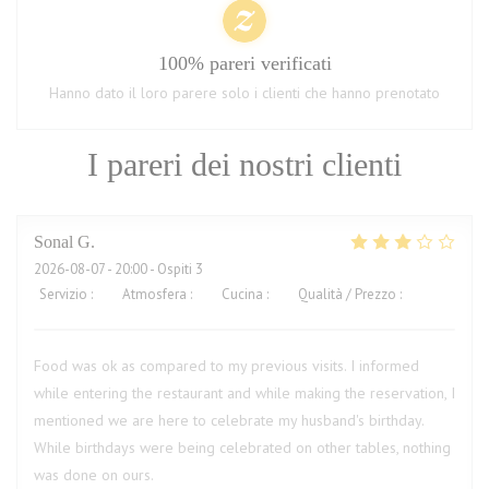
100% pareri verificati
Hanno dato il loro parere solo i clienti che hanno prenotato
I pareri dei nostri clienti
Sonal
G
2026-08-07
- 20:00 - Ospiti 3
Servizio
:
3
/5
Atmosfera
:
4
/5
Cucina
:
3
/5
Qualità / Prezzo
:
3
/5
Food was ok as compared to my previous visits. I informed
while entering the restaurant and while making the reservation, I
mentioned we are here to celebrate my husband's birthday.
While birthdays were being celebrated on other tables, nothing
was done on ours.