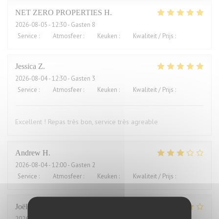
NET ZERO PROPERTIES
H
2026-08-05
- 12:30 - Gasten 8
Service
:
5
/5
Atmosfeer
:
5
/5
Keuken
:
5
/5
Kwaliteit / Prijs
:
5
/5
Jessica
Z
2026-08-04
- 12:30 - Gasten 3
Service
:
5
/5
Atmosfeer
:
5
/5
Keuken
:
5
/5
Kwaliteit / Prijs
:
4
/5
Excellent ! Repas très bon, service très agreable
Andrew
H
2026-08-04
- 12:00 - Gasten 2
Service
:
4
/5
Atmosfeer
:
3
/5
Keuken
:
2
/5
Kwaliteit / Prijs
:
1
/5
Joël
J
2026-08-01
- 21:00 - Gasten 2