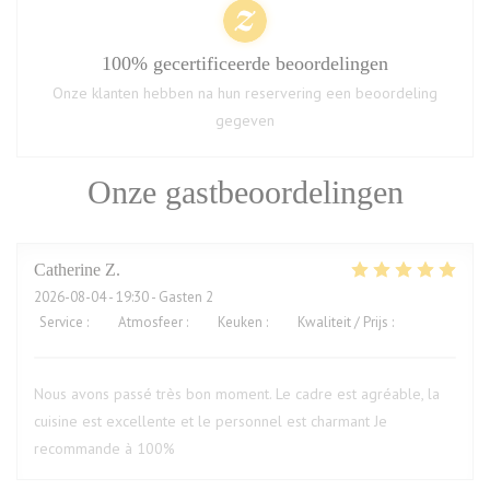
100% gecertificeerde beoordelingen
Onze klanten hebben na hun reservering een beoordeling
gegeven
Onze gastbeoordelingen
Catherine
Z
2026-08-04
- 19:30 - Gasten 2
Service
:
5
/5
Atmosfeer
:
5
/5
Keuken
:
5
/5
Kwaliteit / Prijs
:
5
/5
Nous avons passé très bon moment. Le cadre est agréable, la
cuisine est excellente et le personnel est charmant Je
recommande à 100%