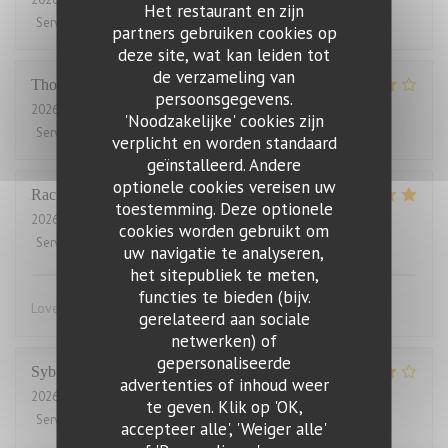
Het restaurant en zijn
Service
:
4
/5
Atmosfeer
:
5
/5
Keuken
:
5
/5
Kwaliteit / Prijs
:
2
/5
partners gebruiken cookies op
deze site, wat kan leiden tot
de verzameling van
Thomas
J
persoonsgegevens.
2026-07-31
- 20:00 - Gasten 2
'Noodzakelijke' cookies zijn
Service
:
4
/5
Atmosfeer
:
4
/5
Keuken
:
4
/5
Kwaliteit / Prijs
:
3
/5
verplicht en worden standaard
geïnstalleerd. Andere
optionele cookies vereisen uw
Rachel
W
toestemming. Deze optionele
2026-07-27
- 18:15 - Gasten 2
cookies worden gebruikt om
Service
:
5
/5
Atmosfeer
:
4
/5
Keuken
:
5
/5
Kwaliteit / Prijs
:
4
/5
uw navigatie te analyseren,
het sitepubliek te meten,
functies te bieden (bijv.
Lovely food, friendly and efficient service
gerelateerd aan sociale
netwerken) of
gepersonaliseerde
Sybille
L
advertenties of inhoud weer
2026-07-29
- 19:00 - Gasten 10
te geven. Klik op 'OK,
Service
:
4
/5
Atmosfeer
:
4
/5
Keuken
:
5
/5
Kwaliteit / Prijs
:
4
/5
accepteer alle', 'Weiger alle'