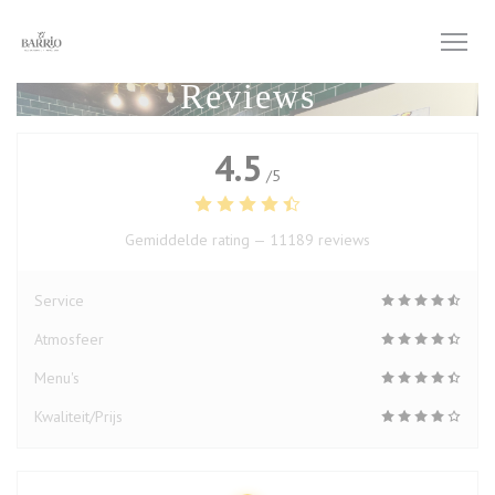
Cookies beheer paneel
Reviews
4.5
/5
Gemiddelde rating —
11189 reviews
Service
Atmosfeer
Menu's
Kwaliteit/Prijs