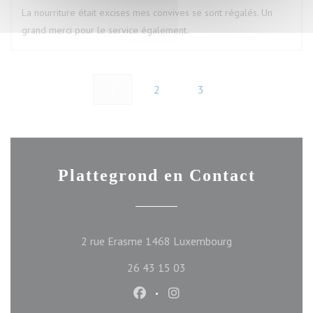
La nourriture était excises mes convives se sont régalés. Un
grand merci pour le service également.
1
2
3
Plattegrond en Contact
((opent in een ni
2 rue Erasme 1468 Luxembourg
26 43 15 03
Facebook ((opent in een nieuw ve
Instagram ((opent in een n