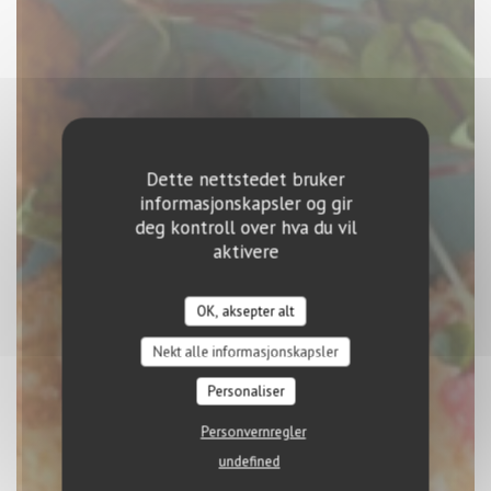
Dette nettstedet bruker
informasjonskapsler og gir
deg kontroll over hva du vil
aktivere
EL BARRIO
OK, aksepter alt
|
LUXEMBOURG
Nekt alle informasjonskapsler
BESTILL ET BORD
Personaliser
Personvernregler
undefined