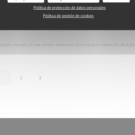
Política de protección de datos personales
Política de gestión de cookies
Servicio
:
4
/5
Ambiente
:
3
/5
Menú
:
1
/5
Calidad / Precio
ügen versaut. Ich war vorher schon mal dort und auch enttäuscht, deshalb
1
2
3