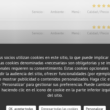
Servicio
:
4
/5
Ambiente
:
5
/5
Menú
:
5
/5
Calidad / Precio
Servicio
:
4
/5
Ambiente
:
4
/5
Menú
:
4
/5
Calidad / Precio
Servicio
:
5
/5
Ambiente
:
4
/5
Menú
:
5
/5
Calidad / Precio
us socios utilizan cookies en este sitio, lo que puede implicar
Las cookies denominadas «necesarias» son obligatorias y se in
nales requieren su consentimiento. Estas cookies opcionales 
ir la audiencia del sitio, ofrecer funcionalidades (por ejempl
o mostrar publicidad o contenidos personalizados. Haga clic e
o 'Personalizar' para gestionar sus preferencias. Puede cambia
haciendo clic en el icono de cookie en la parte inferior izqui
Servicio
:
4
/5
Ambiente
:
4
/5
Menú
:
5
/5
Calidad / Precio
del sitio.
ts. Excellent.Le service aimable
OK, aceptar todas
Denegar todas las cookies
Personalizar