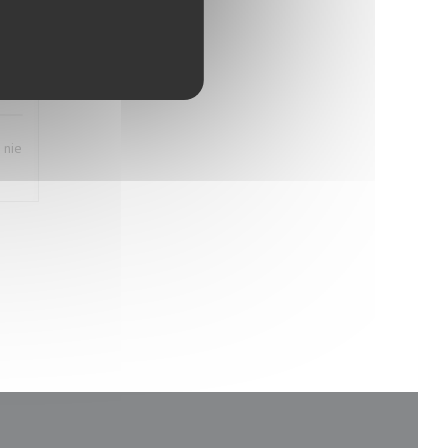
:
1
/5
 nie