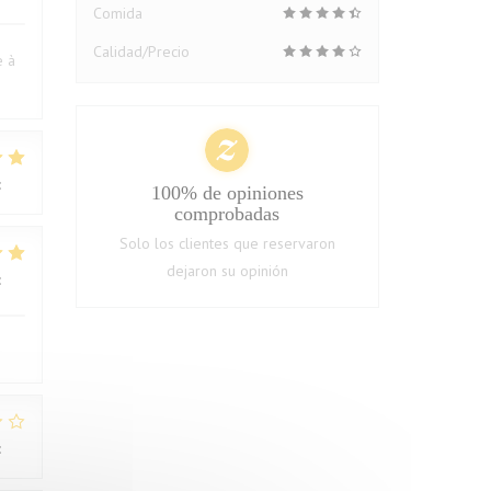
Comida
Calidad/Precio
e à
:
5
/5
100% de opiniones
comprobadas
Solo los clientes que reservaron
dejaron su opinión
:
4
/5
:
1
/5