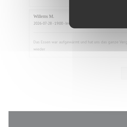
Willems
M
2026-07-28
- 19:00 - Invitados 2
Das Essen war aufgewärmt und hat uns das ganze Vergn
wieder