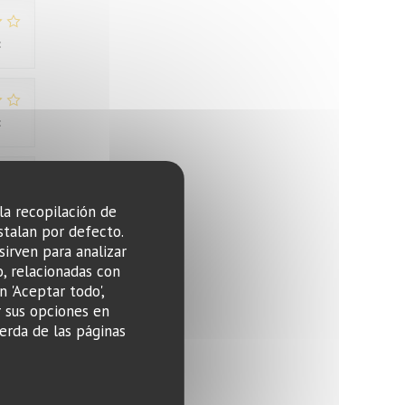
:
2
/5
:
3
/5
:
4
/5
 la recopilación de
stalan por defecto.
sirven para analizar
o, relacionadas con
n 'Aceptar todo',
r sus opciones en
erda de las páginas
:
4
/5