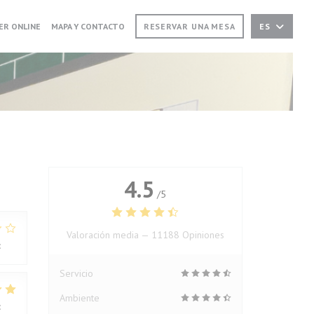
 EN UNA NUEVA VENTANA))
((ABRE EN UNA NUEVA VENTANA))
ER ONLINE
MAPA Y CONTACTO
RESERVAR UNA MESA
ES
4.5
/5
Valoración media —
11188 Opiniones
:
2
/5
Servicio
Ambiente
:
5
/5