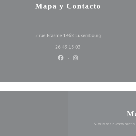
Mapa y Contacto
((abre en una nue
2 rue Erasme 1468 Luxembourg
26 43 15 03
Facebook ((abre en una nueva ve
Instagram ((abre en una n
Ma
Suscríbase a nuestro boletín