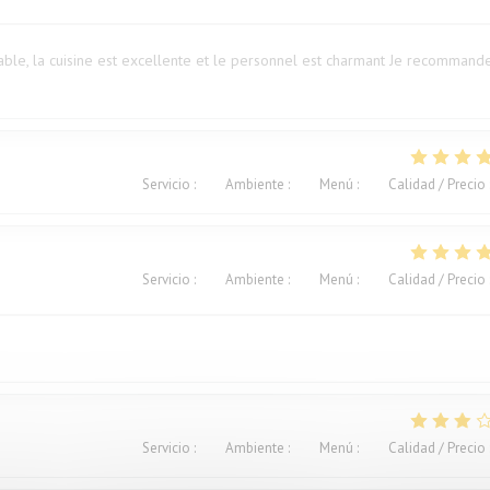
ble, la cuisine est excellente et le personnel est charmant Je recommand
Servicio
:
5
/5
Ambiente
:
5
/5
Menú
:
5
/5
Calidad / Precio
Servicio
:
5
/5
Ambiente
:
5
/5
Menú
:
5
/5
Calidad / Precio
Servicio
:
4
/5
Ambiente
:
3
/5
Menú
:
2
/5
Calidad / Precio