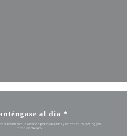
va ventana))
ntana))
ueva ventana))
nténgase al día
*
 para recibir comunicaciones personalizadas y ofertas de marketing por
correo electrónico.