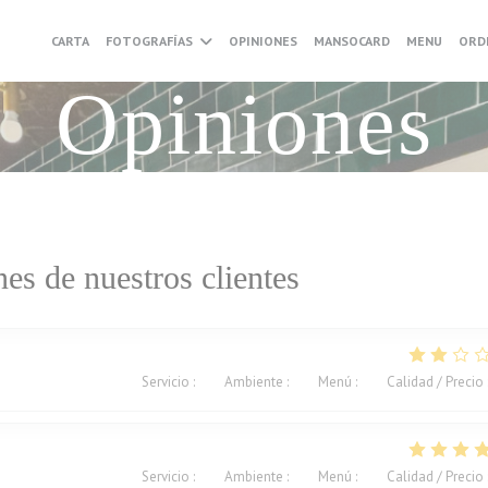
((ABRE
CARTA
FOTOGRAFÍAS
OPINIONES
MANSOCARD
MENU
ORD
Opiniones
es de nuestros clientes
Servicio
:
1
/5
Ambiente
:
2
/5
Menú
:
2
/5
Calidad / Precio
Servicio
:
5
/5
Ambiente
:
5
/5
Menú
:
5
/5
Calidad / Precio