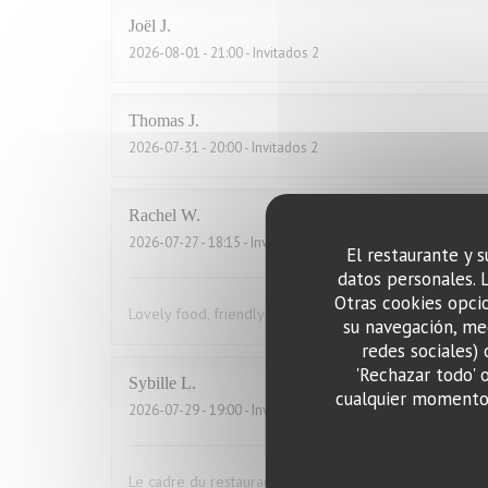
Joël
J
2026-08-01
- 21:00 - Invitados 2
Thomas
J
2026-07-31
- 20:00 - Invitados 2
Rachel
W
2026-07-27
- 18:15 - Invitados 2
El restaurante y s
datos personales. 
Otras cookies opcio
Lovely food, friendly and efficient service
su navegación, med
redes sociales) 
'Rechazar todo' 
Sybille
L
cualquier momento 
2026-07-29
- 19:00 - Invitados 10
Le cadre du restaurant est très bien. La qualité des pla