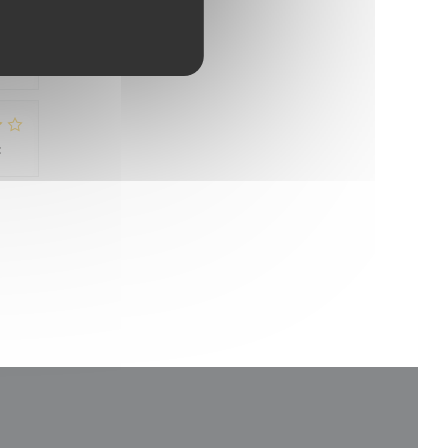
:
5
/5