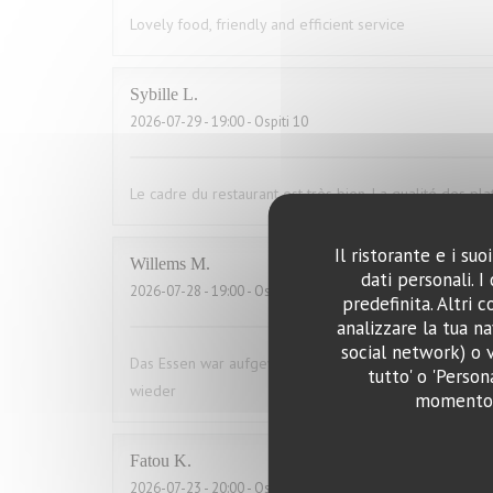
Lovely food, friendly and efficient service
Sybille
L
2026-07-29
- 19:00 - Ospiti 10
Le cadre du restaurant est très bien. La qualité des pla
Il ristorante e i su
Willems
M
dati personali. 
2026-07-28
- 19:00 - Ospiti 2
predefinita. Altri 
analizzare la tua na
social network) o v
Das Essen war aufgewärmt und hat uns das ganze Vergn
tutto' o 'Person
wieder
momento c
Fatou
K
2026-07-23
- 20:00 - Ospiti 16