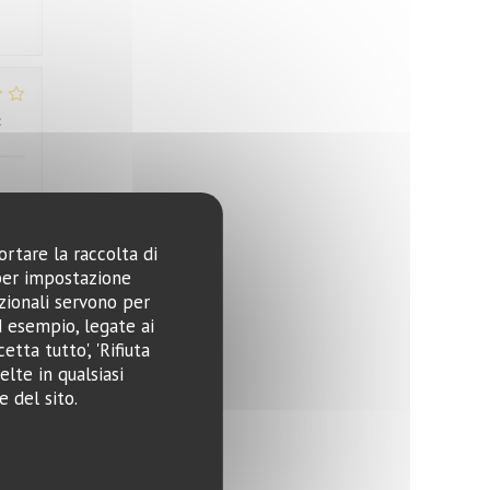
:
4
/5
ortare la raccolta di
 per impostazione
:
1
/5
pzionali servono per
ad esempio, legate ai
tta tutto', 'Rifiuta
 nie
elte in qualsiasi
 del sito.
:
5
/5