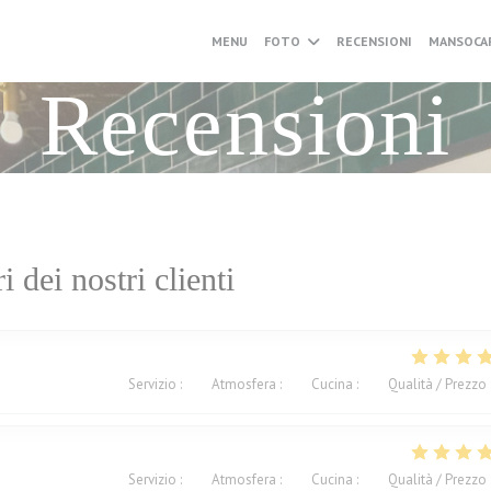
MENU
FOTO
RECENSIONI
MANSOCA
Recensioni
ri dei nostri clienti
Servizio
:
5
/5
Atmosfera
:
5
/5
Cucina
:
5
/5
Qualità / Prezzo
Servizio
:
5
/5
Atmosfera
:
5
/5
Cucina
:
5
/5
Qualità / Prezzo