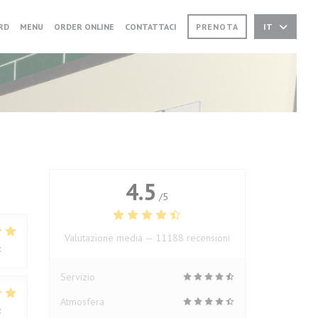
((APRE UNA NUOVA FINESTRA))
((APRE UNA NUOVA FINESTRA))
RD
MENU
ORDER ONLINE
CONTATTACI
PRENOTA
IT
4.5
/5
Valutazione media —
11188 recensioni
:
5
/5
Servizio
Atmosfera
:
4
/5