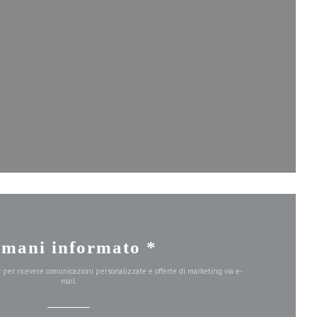
inestra))
ra))
 finestra))
imani informato
*
er per ricevere comunicazioni personalizzate e offerte di marketing via e-
mail.