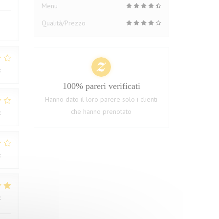
Menu
Qualità/Prezzo
:
1
/5
100% pareri verificati
Hanno dato il loro parere solo i clienti
che hanno prenotato
:
2
/5
:
3
/5
:
4
/5