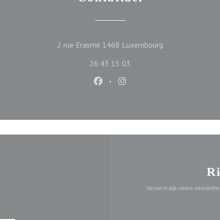
((apre una nuova f
2 rue Erasme 1468 Luxembourg
26 43 15 03
Facebook ((apre una nuova finest
Instagram ((apre una nuova
R
Iscriversi alla nostra newslett