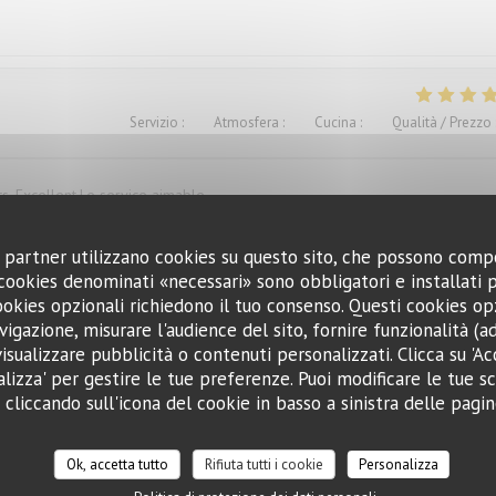
Servizio
:
4
/5
Atmosfera
:
4
/5
Cucina
:
5
/5
Qualità / Prezzo
ts. Excellent.Le service aimable
oi partner utilizzano cookies su questo sito, che possono comp
I cookies denominati «necessari» sono obbligatori e installati
Servizio
:
4
/5
Atmosfera
:
3
/5
Cucina
:
1
/5
Qualità / Prezzo
cookies opzionali richiedono il tuo consenso. Questi cookies o
vigazione, misurare l'audience del sito, fornire funzionalità (
isualizzare pubblicità o contenuti personalizzati. Clicca su 'Acce
ügen versaut. Ich war vorher schon mal dort und auch enttäuscht, deshalb
alizza' per gestire le tue preferenze. Puoi modificare le tue sc
liccando sull'icona del cookie in basso a sinistra delle pagine
Ok, accetta tutto
Rifiuta tutti i cookie
Personalizza
Servizio
:
5
/5
Atmosfera
:
5
/5
Cucina
:
5
/5
Qualità / Prezzo