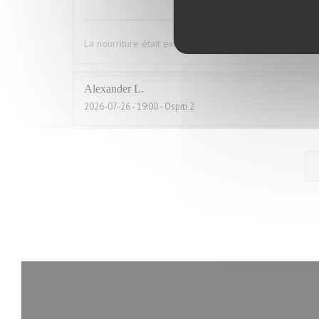
La nourriture était excises mes convives se sont régal
Alexander
L
2026-07-26
- 19:00 - Ospiti 2