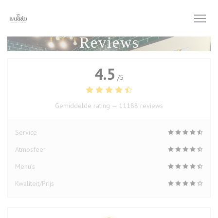
Cookies beheer paneel
Reviews
4.5
/5
Gemiddelde rating —
11188 reviews
Service
Atmosfeer
Menu's
Kwaliteit/Prijs