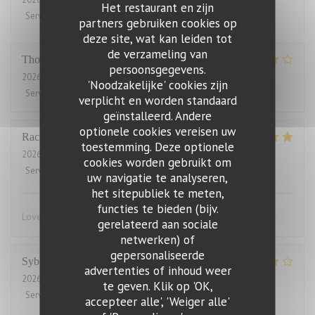
Het restaurant en zijn
Service
:
4
/5
Atmosfeer
:
5
/5
Keuken
:
5
/5
Kwaliteit / Prijs
:
2
/5
partners gebruiken cookies op
deze site, wat kan leiden tot
de verzameling van
Thomas
J
persoonsgegevens.
2026-07-31
- 20:00 - Gasten 2
'Noodzakelijke' cookies zijn
Service
:
4
/5
Atmosfeer
:
4
/5
Keuken
:
4
/5
Kwaliteit / Prijs
:
3
/5
verplicht en worden standaard
geïnstalleerd. Andere
optionele cookies vereisen uw
Rachel
W
toestemming. Deze optionele
2026-07-27
- 18:15 - Gasten 2
cookies worden gebruikt om
Service
:
5
/5
Atmosfeer
:
4
/5
Keuken
:
5
/5
Kwaliteit / Prijs
:
4
/5
uw navigatie te analyseren,
het sitepubliek te meten,
functies te bieden (bijv.
Lovely food, friendly and efficient service
gerelateerd aan sociale
netwerken) of
gepersonaliseerde
Sybille
L
advertenties of inhoud weer
2026-07-29
- 19:00 - Gasten 10
te geven. Klik op 'OK,
Service
:
4
/5
Atmosfeer
:
4
/5
Keuken
:
5
/5
Kwaliteit / Prijs
:
4
/5
accepteer alle', 'Weiger alle'