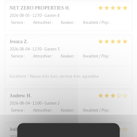
NET ZERO PROPERTIES
H
2026-08-05
- 12:30 - Gasten 8
Service
:
5
/5
Atmosfeer
:
5
/5
Keuken
:
5
/5
Kwaliteit / Prijs
:
5
/5
Jessica
Z
2026-08-04
- 12:30 - Gasten 3
Service
:
5
/5
Atmosfeer
:
5
/5
Keuken
:
5
/5
Kwaliteit / Prijs
:
4
/5
Excellent ! Repas très bon, service très agreable
Andrew
H
2026-08-04
- 12:00 - Gasten 2
Service
:
4
/5
Atmosfeer
:
3
/5
Keuken
:
2
/5
Kwaliteit / Prijs
:
1
/5
Joël
J
2026-08-01
- 21:00 - Gasten 2