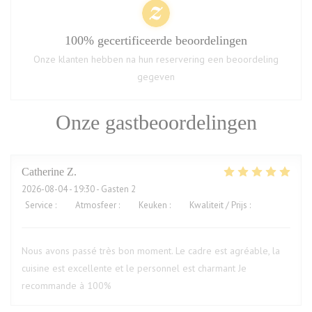
100% gecertificeerde beoordelingen
Onze klanten hebben na hun reservering een beoordeling
gegeven
Onze gastbeoordelingen
Catherine
Z
2026-08-04
- 19:30 - Gasten 2
Service
:
5
/5
Atmosfeer
:
5
/5
Keuken
:
5
/5
Kwaliteit / Prijs
:
5
/5
Nous avons passé très bon moment. Le cadre est agréable, la
cuisine est excellente et le personnel est charmant Je
recommande à 100%