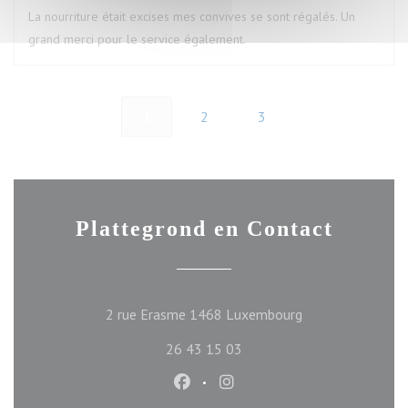
La nourriture était excises mes convives se sont régalés. Un
grand merci pour le service également.
1
2
3
Plattegrond en Contact
((opent in een ni
2 rue Erasme 1468 Luxembourg
26 43 15 03
Facebook ((opent in een nieuw ve
Instagram ((opent in een n