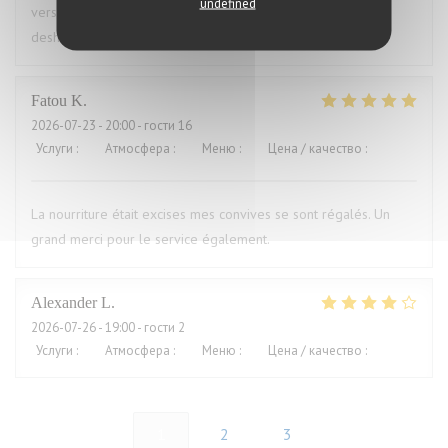
undefined
versaut. Ich war vorher schon mal dort und auch enttäuscht,
deshalb nie wieder
Fatou
K
2026-07-23
- 20:00 - гости 16
Услуги
:
5
/5
Атмосфера
:
5
/5
Меню
:
5
/5
Цена / качество
:
5
/5
La nourriture était excises mes convives se sont régalés. Un
grand merci pour le service également.
Alexander
L
2026-07-26
- 19:00 - гости 2
Услуги
:
5
/5
Атмосфера
:
4
/5
Меню
:
4
/5
Цена / качество
:
5
/5
1
2
3