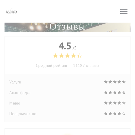
Панель управления cookies
Отзывы
4.5
/5
Средний рейтинг —
11187 отзывы
Услуги
Атмосфера
Меню
Цена/качество