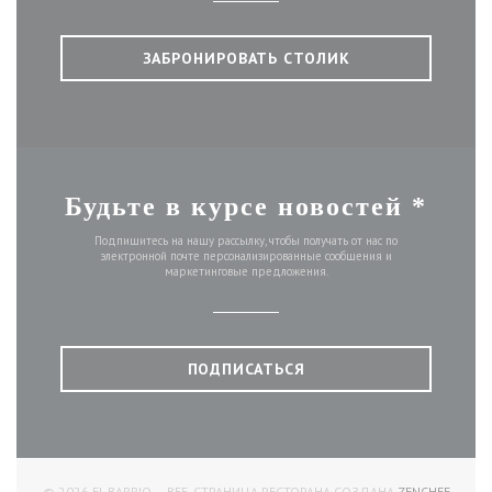
ЗАБРОНИРОВАТЬ СТОЛИК
Будьте в курсе новостей
*
Подпишитесь на нашу рассылку, чтобы получать от нас по
электронной почте персонализированные сообщения и
маркетинговые предложения.
ПОДПИСАТЬСЯ
((ОТКР
© 2026 EL BARRIO — ВЕБ-СТРАНИЦА РЕСТОРАНА СОЗДАНА
ZENCHEF