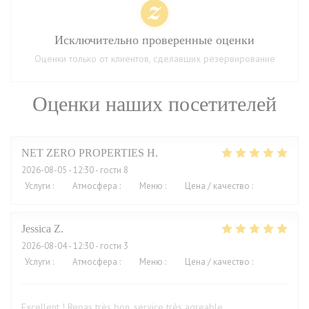
Исключительно проверенные оценки
Оценки только от клиентов, сделавших резервирование
Оценки наших посетителей
NET ZERO PROPERTIES
H
2026-08-05
- 12:30 - гости 8
Услуги
:
5
/5
Атмосфера
:
5
/5
Меню
:
5
/5
Цена / качество
:
5
/5
Jessica
Z
2026-08-04
- 12:30 - гости 3
Услуги
:
5
/5
Атмосфера
:
5
/5
Меню
:
5
/5
Цена / качество
:
4
/5
Excellent ! Repas très bon, service très agreable