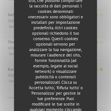
sito, che possono comportare
la raccolta di dati personali. I
cookies denominati
Joël
J
«necessari» sono obbligatori e
2026-08-01
- 21:00 - Ospiti 2
installati per impostazione
Servizio
:
4
/5
Atmosfera
:
5
/5
Cucina
:
5
/5
Qualità / Prezzo
:
2
/5
predefinita. Altri cookies
opzionali richiedono il tuo
consenso. Questi cookies
Thomas
J
opzionali servono per
2026-07-31
- 20:00 - Ospiti 2
analizzare la tua navigazione,
Servizio
:
4
/5
Atmosfera
:
4
/5
Cucina
:
4
/5
Qualità / Prezzo
:
3
/5
misurare l'audience del sito,
fornire funzionalità (ad
esempio, legate ai social
Rachel
W
network) o visualizzare
2026-07-27
- 18:15 - Ospiti 2
pubblicità o contenuti
Servizio
:
5
/5
Atmosfera
:
4
/5
Cucina
:
5
/5
Qualità / Prezzo
:
4
/5
personalizzati. Clicca su
'Accetta tutto', 'Rifiuta tutto' o
'Personalizza' per gestire le
Lovely food, friendly and efficient service
tue preferenze. Puoi
modificare le tue scelte in
qualsiasi momento cliccando