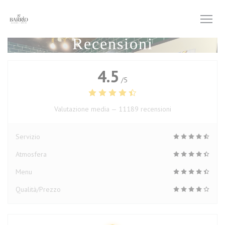
Personalizzazione delle tue scelte sui cookie
Recensioni
4.5
/5
Valutazione media —
11189 recensioni
Servizio
Atmosfera
Menu
Qualità/Prezzo