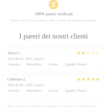
100% pareri verificati
Hanno dato il loro parere solo i clienti che hanno prenotato
I pareri dei nostri clienti
Tanya
C
2026-08-04
- 20:15 - Ospiti 1
Servizio
:
1
/5
Atmosfera
:
2
/5
Cucina
:
2
/5
Qualità / Prezzo
:
2
/5
Catherine
Z
2026-08-04
- 19:30 - Ospiti 2
Servizio
:
5
/5
Atmosfera
:
5
/5
Cucina
:
5
/5
Qualità / Prezzo
:
5
/5
Nous avons passé très bon moment. Le cadre est agréable, la