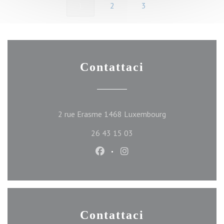
1
2
3
Contattaci
((apre una nuova f
2 rue Erasme 1468 Luxembourg
26 43 15 03
Facebook ((apre una nuova finest
Instagram ((apre una nuova
Contattaci