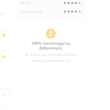
Μενού
Ποιότητα/Τιμή
e à
:
5
/5
100% πιστοποιημένες
βαθμολογίες
Οι πελάτες μας που έκαναν κράτηση
έδωσαν τη βαθμολογία τους
:
4
/5
:
1
/5