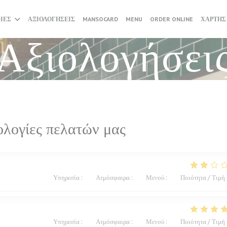
((ΑΝΟΊΓΕΙ ΣΕ ΝΈΟ ΠΑΡΆΘΥΡ
((ΑΝΟΊΓΕΙ
ΊΕΣ
ΑΞΙΟΛΟΓΉΣΕΙΣ
MANSOCARD
MENU
ORDER ONLINE
ΧΆΡΤΗΣ
Αξιολογήσει
ολογίες πελατών μας
Υπηρεσία
:
1
/5
Ατμόσφαιρα
:
2
/5
Μενού
:
2
/5
Ποιότητα / Τιμή
Υπηρεσία
:
5
/5
Ατμόσφαιρα
:
5
/5
Μενού
:
5
/5
Ποιότητα / Τιμή