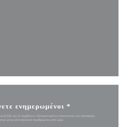
αράθυρο))
ρο))
 παράθυρο))
νετε ενημερωμένοι
*
ας δελτίο για να λαμβάνετε εξατομικευμένες επικοινωνίες και προσφορές
ινγκ μέσω ηλεκτρονικού ταχυδρομείου από εμάς.