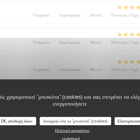
Υπηρεσία
:
4
/5
Ατμόσφαιρα
:
5
/5
Μενού
:
5
/5
Ποιότητα / Τιμή
Υπηρεσία
:
4
/5
Ατμόσφαιρα
:
4
/5
Μενού
:
4
/5
Ποιότητα / Τιμή
Υπηρεσία
:
5
/5
Ατμόσφαιρα
:
4
/5
Μενού
:
5
/5
Ποιότητα / Τιμή
ς χρησιμοποιεί "μπισκότα" (cookies) και σας επιτρέπει να ελέγ
ενεργοποιήσετε
Υπηρεσία
:
4
/5
Ατμόσφαιρα
:
4
/5
Μενού
:
5
/5
Ποιότητα / Τιμή
OK, αποδοχή όλων
Απόρριψε όλα τα "μπισκότα" (cookies)
Εξατομίκευσ
Πολιτική απορρήτου
ts. Excellent.Le service aimable
undefined