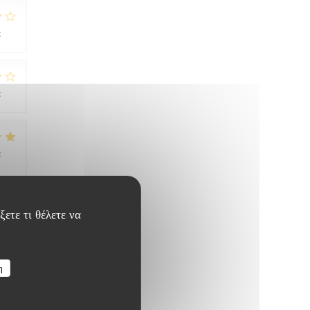
:
2
/5
:
3
/5
:
4
/5
ξετε τι θέλετε να
:
4
/5
η