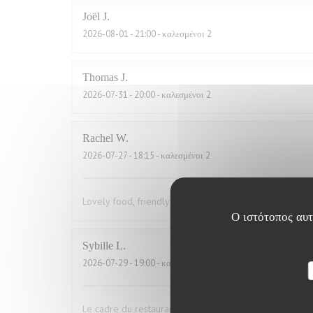
Joël
J
2026-08-01
- 21:00 - καλεσμένοι 2
Thomas
J
2026-07-31
- 20:00 - καλεσμένοι 2
Rachel
W
2026-07-27
- 18:15 - καλεσμένοι 2
Lovely food, friendly and efficient service
Ο ιστότοπος αυτό
Sybille
L
2026-07-29
- 19:00 - καλεσμένοι 10
Le cadre du restaurant est très bien. La qualité des pla