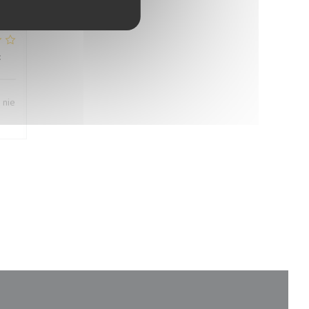
:
1
/5
 nie