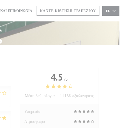
Ο))
 ΣΕ ΝΈΟ ΠΑΡΆΘΥΡΟ))
ΚΆΝΤΕ ΚΡΆΤΗΣΗ ΤΡΑΠΕΖΙΟΎ
 ΚΑΙ ΕΠΙΚΟΙΝΩΝΊΑ
EL
ς
4.5
/5
Μέση βαθμολογία —
11188 αξιολογήσεις
:
2
/5
Υπηρεσία
Ατμόσφαιρα
:
5
/5