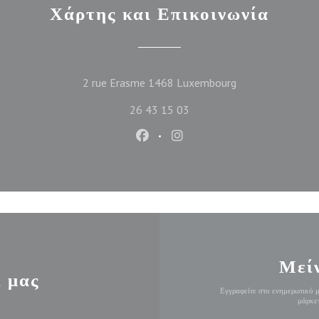
Χάρτης και Επικοινωνία
((ανοίγει σε νέο π
2 rue Erasme 1468 Luxembourg
26 43 15 03
Facebook ((ανοίγει σε νέο παράθυ
Instagram ((ανοίγει σε νέο
Μεί
ί μας
Εγγραφείτε στο ενημερωτικό μ
μάρκετ