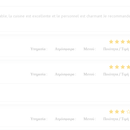
ble, la cuisine est excellente et le personnel est charmant Je recommand
Υπηρεσία
:
5
/5
Ατμόσφαιρα
:
5
/5
Μενού
:
5
/5
Ποιότητα / Τιμή
Υπηρεσία
:
5
/5
Ατμόσφαιρα
:
5
/5
Μενού
:
5
/5
Ποιότητα / Τιμή
Υπηρεσία
:
4
/5
Ατμόσφαιρα
:
3
/5
Μενού
:
2
/5
Ποιότητα / Τιμή