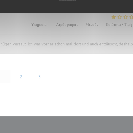
Υπηρεσία
:
4
/5
Ατμόσφαιρα
:
3
/5
Μενού
:
1
/5
Ποιότητα / Τιμή
ügen versaut. Ich war vorher schon mal dort und auch enttäuscht, deshalb
1
2
3