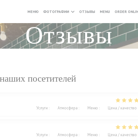
((ОТКРЫВАЕТСЯ
МЕНЮ
ФОТОГРАФИИ
ОТЗЫВЫ
MENU
ORDER ONLI
Отзывы
наших посетителей
Услуги
:
5
/5
Атмосфера
:
5
/5
Меню
:
5
/5
Цена / качество
Услуги
:
5
/5
Атмосфера
:
5
/5
Меню
:
5
/5
Цена / качество