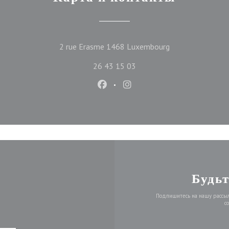
((открывается в 
2 rue Erasme 1468 Luxembourg
26 43 15 03
Facebook ((открывается в новом
Instagram ((открывается 
Будьт
Подпишитесь на нашу рассылк
с