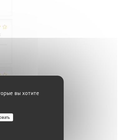
:
4
/5
:
1
/5
торые вы хотите
 nie
овать
:
5
/5