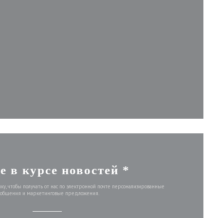
новом окне))
 окне))
в новом окне))
е в курсе новостей
*
у, чтобы получать от нас по электронной почте персонализированные
ообщения и маркетинговые предложения.