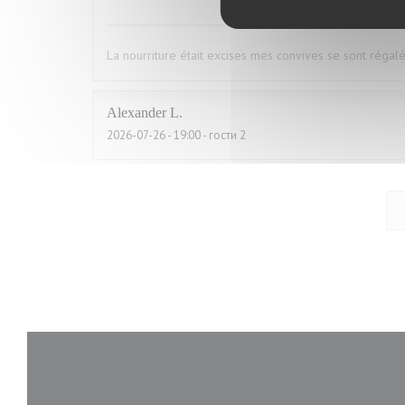
La nourriture était excises mes convives se sont régal
Alexander
L
2026-07-26
- 19:00 - гости 2