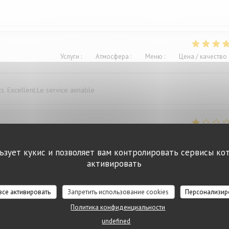
Услуги
:
4
/5
Атмосфера
:
4
/5
Меню
:
5
/5
Цена / качество
ts. Excellent.Le service aimable
Услуги
:
4
/5
Атмосфера
:
3
/5
Меню
:
1
/5
Цена / качество
льзует кукис и позволяет вам контролировать сервисы ко
активировать
ügen versaut. Ich war vorher schon mal dort und auch enttäuscht, deshalb
 все активировать
Запретить использование cookies
Персонализир
Политика конфиденциальности
undefined
Услуги
:
5
/5
Атмосфера
:
5
/5
Меню
:
5
/5
Цена / качество