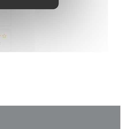
:
5
/5