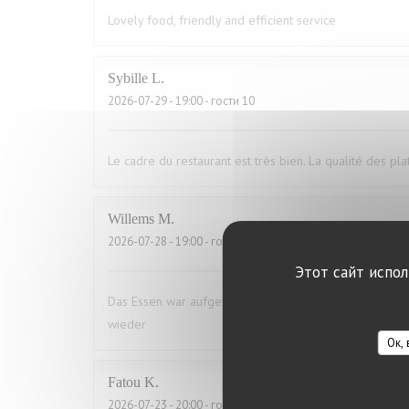
Lovely food, friendly and efficient service
Sybille
L
2026-07-29
- 19:00 - гости 10
Le cadre du restaurant est très bien. La qualité des pla
Willems
M
2026-07-28
- 19:00 - гости 2
Этот сайт испо
Das Essen war aufgewärmt und hat uns das ganze Vergn
wieder
Ок,
Fatou
K
2026-07-23
- 20:00 - гости 16