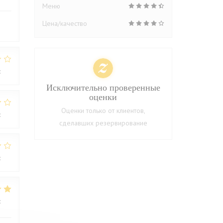
Меню
Цена/качество
:
1
/5
Исключительно проверенные
оценки
Оценки только от клиентов,
:
2
/5
сделавших резервирование
:
3
/5
:
4
/5