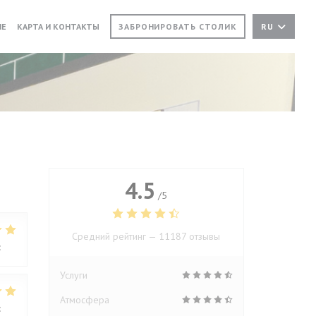
 В НОВОМ ОКНЕ))
((ОТКРЫВАЕТСЯ В НОВОМ ОКНЕ))
NE
КАРТА И КОНТАКТЫ
ЗАБРОНИРОВАТЬ СТОЛИК
RU
4.5
/5
Средний рейтинг —
11187 отзывы
:
5
/5
Услуги
Атмосфера
:
4
/5