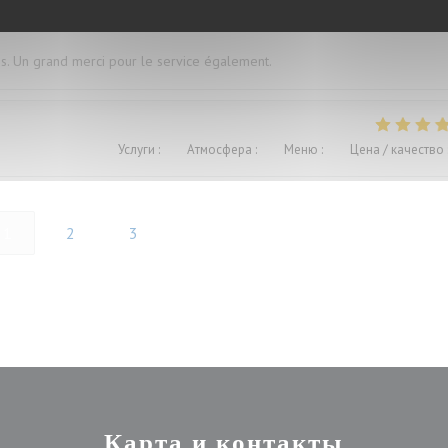
és. Un grand merci pour le service également.
Услуги
:
5
/5
Атмосфера
:
4
/5
Меню
:
4
/5
Цена / качество
1
2
3
Карта и контакты