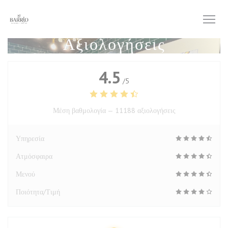
Πίνακας διαχείρισης "Μπισκότων" (Cookies)
Αξιολογήσεις
4.5
/5
Μέση βαθμολογία —
11188 αξιολογήσεις
Υπηρεσία
Ατμόσφαιρα
Μενού
Ποιότητα/Τιμή