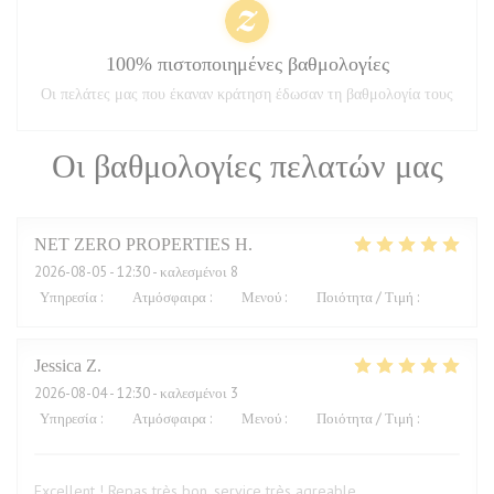
100% πιστοποιημένες βαθμολογίες
Οι πελάτες μας που έκαναν κράτηση έδωσαν τη βαθμολογία τους
Οι βαθμολογίες πελατών μας
NET ZERO PROPERTIES
H
2026-08-05
- 12:30 - καλεσμένοι 8
Υπηρεσία
:
5
/5
Ατμόσφαιρα
:
5
/5
Μενού
:
5
/5
Ποιότητα / Τιμή
:
5
/5
Jessica
Z
2026-08-04
- 12:30 - καλεσμένοι 3
Υπηρεσία
:
5
/5
Ατμόσφαιρα
:
5
/5
Μενού
:
5
/5
Ποιότητα / Τιμή
:
4
/5
Excellent ! Repas très bon, service très agreable