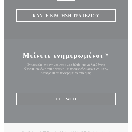
ΚΆΝΤΕ ΚΡΆΤΗΣΗ ΤΡΑΠΕΖΙΟΎ
Μείνετε ενημερωμένοι
*
Εγγραφείτε στο ενημερωτικό μας δελτίο για να λαμβάνετε
εξατομικευμένες επικοινωνίες και προσφορές μάρκετινγκ μέσω
ηλεκτρονικού ταχυδρομείου από εμάς.
ΕΓΓΡΑΦΉ
© 2026 EL BARRIO — Η ΙΣΤΟΣΕΛΊΔΑ ΤΟΥ ΕΣΤΙΑΤΟΡΊΟΥ