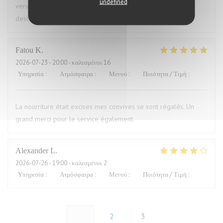
undefined
versaut. Ich war vorher schon mal dort und auch enttäuscht,
deshalb nie wieder
Fatou
K
2026-07-23
- 20:00 - καλεσμένοι 16
Υπηρεσία
:
5
/5
Ατμόσφαιρα
:
5
/5
Μενού
:
5
/5
Ποιότητα / Τιμή
:
5
/5
La nourriture était excises mes convives se sont régalés. Un
grand merci pour le service également.
Alexander
L
2026-07-26
- 19:00 - καλεσμένοι 2
Υπηρεσία
:
5
/5
Ατμόσφαιρα
:
4
/5
Μενού
:
4
/5
Ποιότητα / Τιμή
:
5
/5
1
2
3