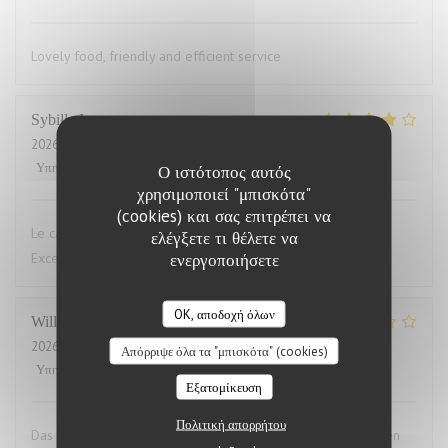
Lovely food, friendly and efficient service
Sybille
L
2026-07-29
- 19:00 - καλεσμένοι 10
Υπηρεσία
:
4
/5
Ατμόσφαιρα
:
4
/5
Μενού
:
5
/5
Ποιότητα / Τιμή
:
4
/5
Ο ιστότοπος αυτός
χρησιμοποιεί "μπισκότα"
(cookies) και σας επιτρέπει να
Le cadre du restaurant est très bien. La qualité des plats.
ελέγξετε τι θέλετε να
ενεργοποιήσετε
Excellent.Le service aimable
OK, αποδοχή όλων
Willems
M
2026-07-28
- 19:00 - καλεσμένοι 2
Απόρριψε όλα τα "μπισκότα" (cookies)
Υπηρεσία
:
4
/5
Ατμόσφαιρα
:
3
/5
Μενού
:
1
/5
Ποιότητα / Τιμή
:
1
/5
Εξατομίκευση
Πολιτική απορρήτου
Das Essen war aufgewärmt und hat uns das ganze Vergnügen